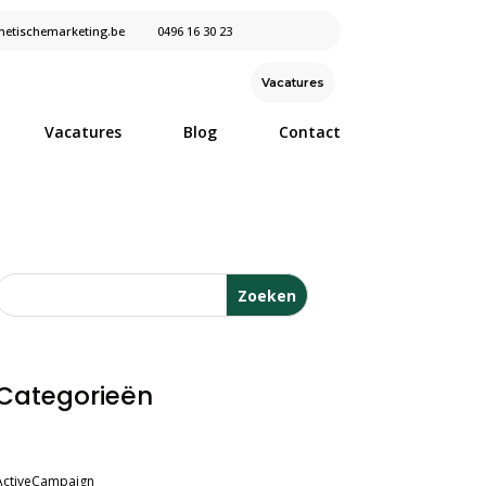
etischemarketing.be
0496 16 30 23
Vacatures
Vacatures
Blog
Contact
Zoeken
Categorieën
ActiveCampaign