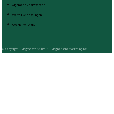
Algemene voorwaarden
Wettelijke bepalingen
Cookie Policy (EU)
© Copyright – Magma Works BVBA – MagnetischeMarketing.be