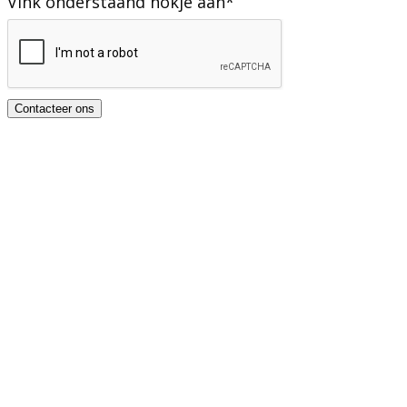
Vink onderstaand hokje aan
*
Contacteer ons